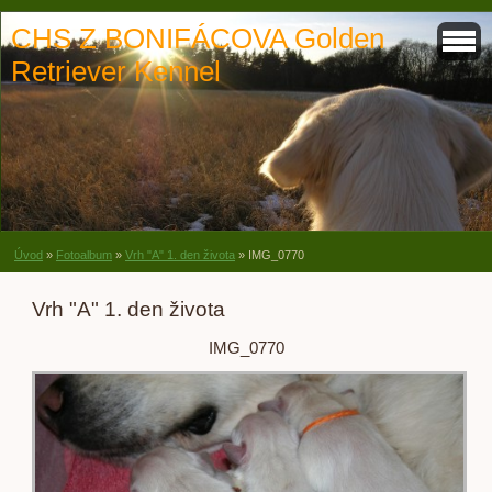
CHS Z BONIFÁCOVA Golden
Retriever Kennel
Úvod
»
Fotoalbum
»
Vrh "A" 1. den života
»
IMG_0770
Vrh "A" 1. den života
IMG_0770