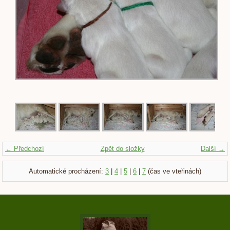
← Předchozí
Zpět do složky
Další →
Automatické procházení:
3
|
4
|
5
|
6
|
7
(čas ve vteřinách)