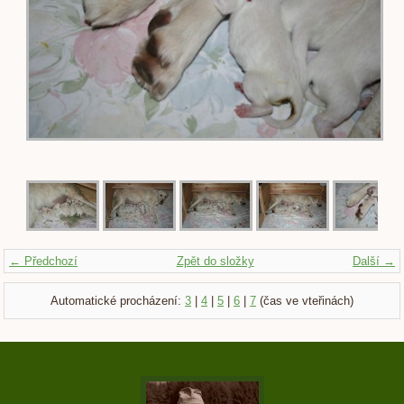
← Předchozí
Zpět do složky
Další →
Automatické procházení:
3
|
4
|
5
|
6
|
7
(čas ve vteřinách)