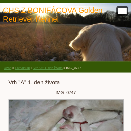
CHS Z BONIFÁCOVA Golden
Retriever Kennel
Úvod
»
Fotoalbum
»
Vrh "A" 1. den života
»
IMG_0747
Vrh "A" 1. den života
IMG_0747