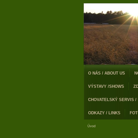
O NÁS / ABOUT US
N
VÝSTAVY /SHOWS
Z
CHOVATELSKÝ SERVIS /
ODKAZY / LINKS
FO
Úvod