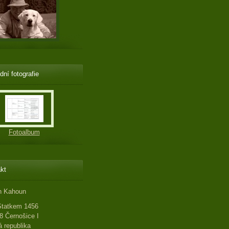
dní fotografie
Fotoalbum
kt
n Kahoun
Statkem 1456
8 Černošice I
 republika