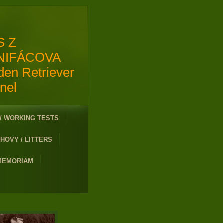
S Z
NIFÁCOVA
den Retriever
nel
/ WORKING TESTS
HOVY / LITTERS
 MEMORIAM