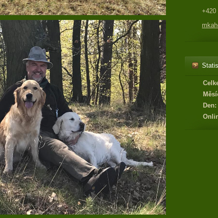
+420 
mkaho
Statis
Celk
Měsí
Den:
Onli