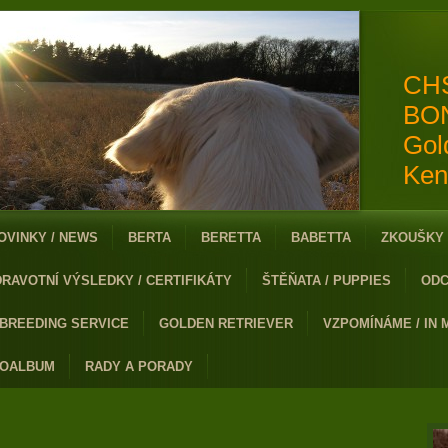
CH
BO
Gol
Ken
OVINKY / NEWS
BERTA
BERETTA
BABETTA
ZKOUŠKY 
DRAVOTNÍ VÝSLEDKY / CERTIFIKÁTY
ŠTĚŇATA / PUPPIES
ODC
 BREEDING SERVICE
GOLDEN RETRIEVER
VZPOMÍNÁME / IN
TOALBUM
RADY A PORADY