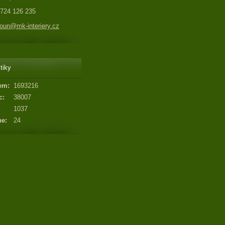
724 126 235
un@mk-interiery.cz
tiky
em:
1693216
c:
38007
1037
ne:
24