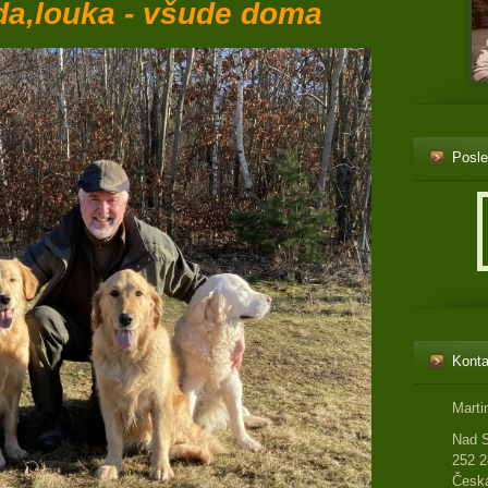
da,louka - všude doma
Posle
Konta
Marti
Nad 
252 2
Česká