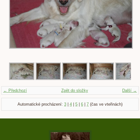
← Předchozí
Zpět do složky
Další →
Automatické procházení:
3
|
4
|
5
|
6
|
7
(čas ve vteřinách)