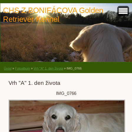
CHS Z BONIFÁCOVA Golden
Retriever Kennel
Úvod
»
Fotoalbum
»
Vrh "A" 1. den života
»
IMG_0766
Vrh "A" 1. den života
IMG_0766