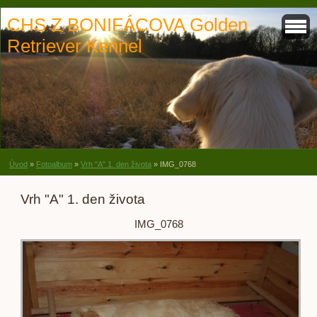
CHS Z BONIFÁCOVA Golden
Retriever Kennel
Úvod
»
Fotoalbum
»
Vrh "A" 1. den života
»
IMG_0768
Vrh "A" 1. den života
IMG_0768