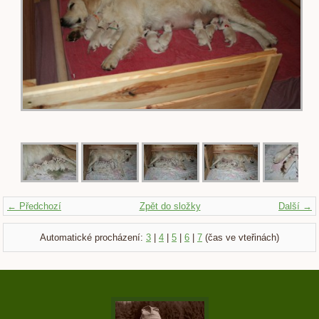
← Předchozí
Zpět do složky
Další →
Automatické procházení:
3
|
4
|
5
|
6
|
7
(čas ve vteřinách)