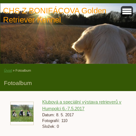
CHS Z BONIFÁCOVA Golden
Retriever Kennel
Úvod
»
Fotoalbum
Fotoalbum
Klubová a speciální výstava retrieverů v
Humpolci 6.-7.5.2017
Datum:
8. 5. 2017
Fotografií:
110
Složek:
0