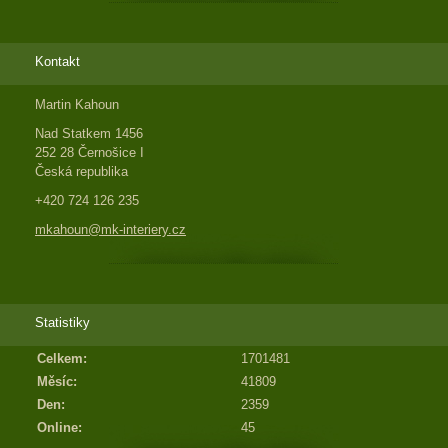
Kontakt
Martin Kahoun
Nad Statkem 1456
252 28 Černošice I
Česká republika
+420 724 126 235
mkahoun@mk-interiery.cz
Statistiky
Celkem:
1701481
Měsíc:
41809
Den:
2359
Online:
45