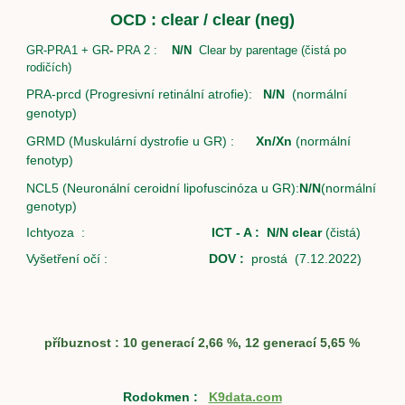
OCD : clear / clear (neg)
GR-
PRA1 + GR
-
PRA 2 :
N/N
Clear by parentage (čistá po
rodičích)
PRA-prcd (Progresivní retinální atrofie):
N/N
(normální
genotyp)
GRMD (Muskulární dystrofie u GR) :
Xn/Xn
(normální
fenotyp)
NCL5 (Neuronální ceroidní lipofuscinóza u GR)
:
N/N
(normální
genotyp)
Ichtyoza :
ICT - A : N/N clear
(čistá)
Vyšetření očí :
DOV :
prostá (7.12.2022)
příbuznost : 10 generací 2,66 %, 12 generací 5,65 %
Rodokmen :
K9data.com