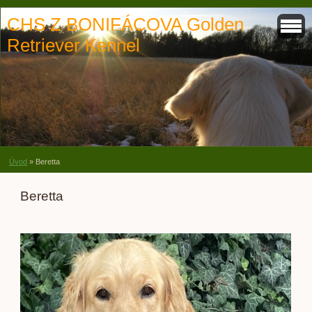
CHS Z BONIFÁCOVA Golden
Retriever Kennel
Úvod
»
Beretta
Beretta