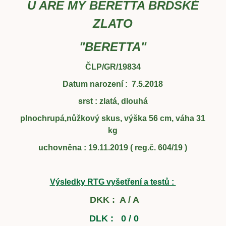
U ARE MY BERETTA BRDSKÉ
ZLATO
"BERETTA"
ČLP/GR/19834
Datum narození : 7.5.2018
srst : zlatá, dlouhá
plnochrupá,nůžkový skus, výška 56 cm, váha 31
kg
uchovněna : 19.11.2019 ( reg.č. 604/19 )
Výsledky RTG vyšetření a testů :
DKK : A / A
DLK : 0 / 0