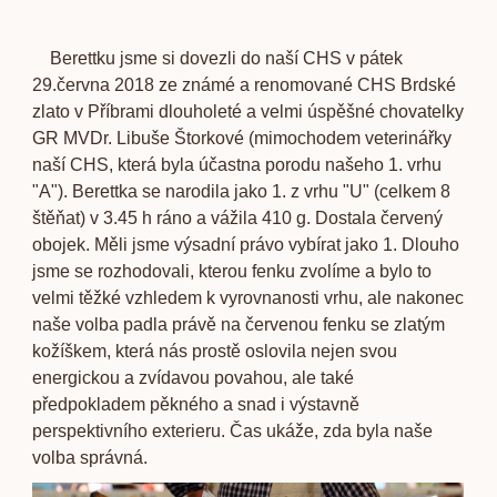
Berettku jsme si dovezli do naší CHS v pátek
29.června 2018 ze známé a renomované CHS Brdské
zlato v Příbrami dlouholeté a velmi úspěšné chovatelky
GR MVDr. Libuše Štorkové (mimochodem veterinářky
naší CHS, která byla účastna porodu našeho 1. vrhu
"A"). Berettka se narodila jako 1. z vrhu "U" (celkem 8
štěňat) v 3.45 h ráno a vážila 410 g. Dostala červený
obojek. Měli jsme výsadní právo vybírat jako 1. Dlouho
jsme se rozhodovali, kterou fenku zvolíme a bylo to
velmi těžké vzhledem k vyrovnanosti vrhu, ale nakonec
naše volba padla právě na červenou fenku se zlatým
kožíškem, která nás prostě oslovila nejen svou
energickou a zvídavou povahou, ale také
předpokladem pěkného a snad i výstavně
perspektivního exterieru. Čas ukáže, zda byla naše
volba správná.