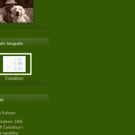
dní fotografie
Fotoalbum
kt
n Kahoun
Statkem 1456
8 Černošice I
 republika