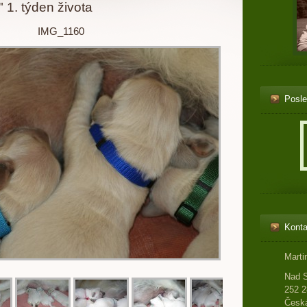
 1. týden života
IMG_1160
Posle
Konta
Marti
Nad 
252 2
Česká