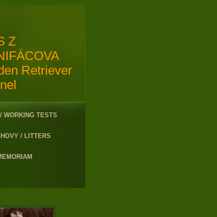
S Z
NIFÁCOVA
den Retriever
nel
/ WORKING TESTS
HOVY / LITTERS
 MEMORIAM