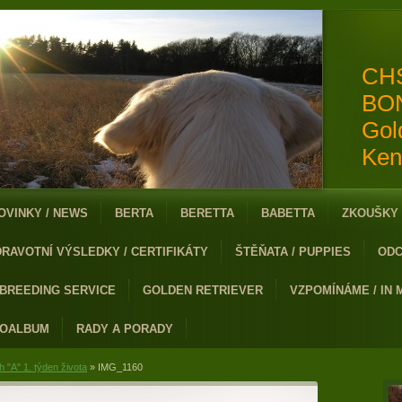
CH
BO
Gol
Ken
OVINKY / NEWS
BERTA
BERETTA
BABETTA
ZKOUŠKY 
DRAVOTNÍ VÝSLEDKY / CERTIFIKÁTY
ŠTĚŇATA / PUPPIES
ODC
 BREEDING SERVICE
GOLDEN RETRIEVER
VZPOMÍNÁME / IN
TOALBUM
RADY A PORADY
h "A" 1. týden života
»
IMG_1160