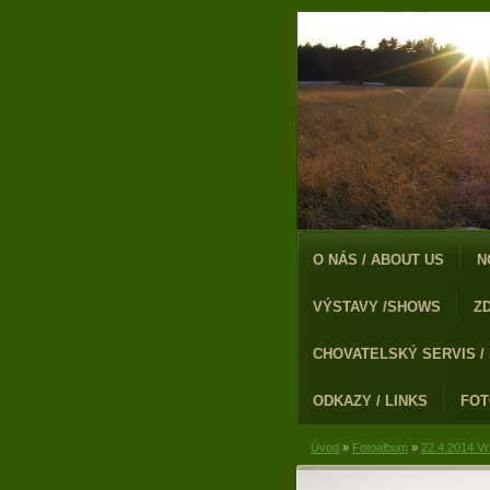
O NÁS / ABOUT US
N
VÝSTAVY /SHOWS
Z
CHOVATELSKÝ SERVIS /
ODKAZY / LINKS
FO
Úvod
»
Fotoalbum
»
22.4.2014 Vr