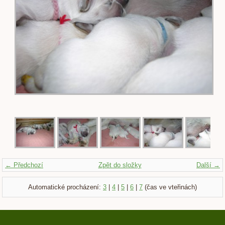
← Předchozí
Zpět do složky
Další →
Automatické procházení:
3
|
4
|
5
|
6
|
7
(čas ve vteřinách)