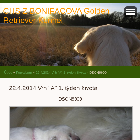
CHS Z BONIFÁCOVA Golden
Retriever Kennel
Úvod
»
Fotoalbum
»
22.4.2014 Vrh "A" 1. týden života
»
DSCN9909
22.4.2014 Vrh "A" 1. týden života
DSCN9909