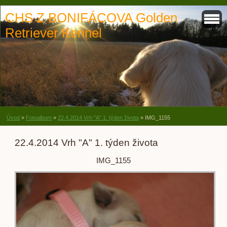
CHS Z BONIFÁCOVA Golden
Retriever Kennel
Úvod
»
Fotoalbum
»
22.4.2014 Vrh "A" 1. týden života
»
IMG_1155
22.4.2014 Vrh "A" 1. týden života
IMG_1155