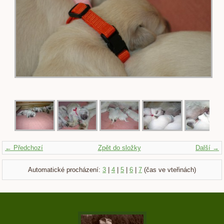
← Předchozí
Zpět do složky
Další →
Automatické procházení:
3
|
4
|
5
|
6
|
7
(čas ve vteřinách)