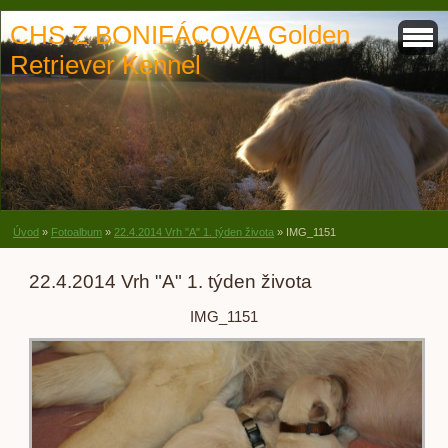
CHS Z BONIFÁCOVA Golden
Retriever Kennel
Úvod
»
Fotoalbum
»
22.4.2014 Vrh "A" 1. týden života
»
IMG_1151
22.4.2014 Vrh "A" 1. týden života
IMG_1151