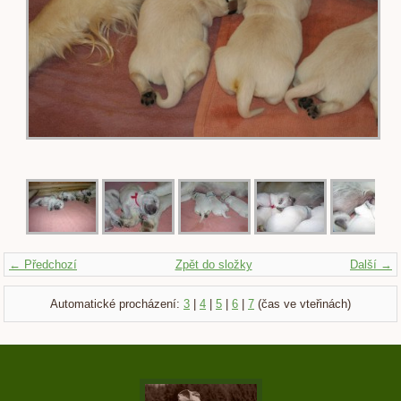
← Předchozí
Zpět do složky
Další →
Automatické procházení:
3
|
4
|
5
|
6
|
7
(čas ve vteřinách)