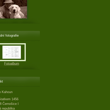
dní fotografie
Fotoalbum
kt
n Kahoun
Statkem 1456
8 Černošice I
 republika