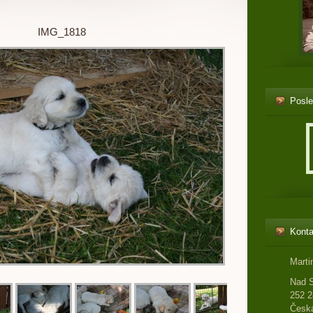
IMG_1818
Posle
Konta
Marti
Nad 
252 2
Česká