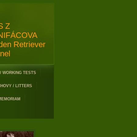
S Z
NIFÁCOVA
den Retriever
nel
/ WORKING TESTS
HOVY / LITTERS
 MEMORIAM