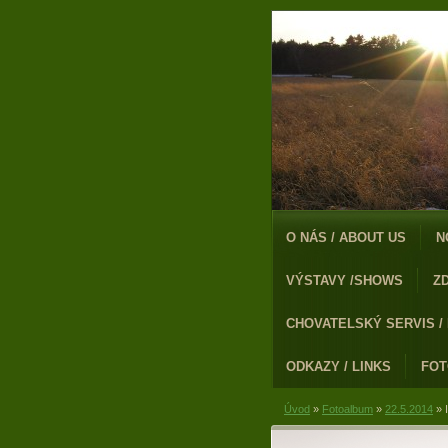
O NÁS / ABOUT US
N
VÝSTAVY /SHOWS
Z
CHOVATELSKÝ SERVIS /
ODKAZY / LINKS
FO
Úvod
»
Fotoalbum
»
22.5.2014
»