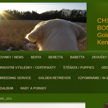
CH
BO
Gol
Ken
OVINKY / NEWS
BERTA
BERETTA
BABETTA
ZKOUŠKY 
DRAVOTNÍ VÝSLEDKY / CERTIFIKÁTY
ŠTĚŇATA / PUPPIES
ODC
 BREEDING SERVICE
GOLDEN RETRIEVER
VZPOMÍNÁME / IN
TOALBUM
RADY A PORADY
IMG_1818