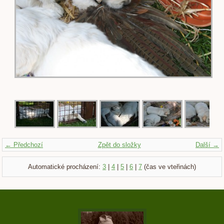
← Předchozí
Zpět do složky
Další →
Automatické procházení:
3
|
4
|
5
|
6
|
7
(čas ve vteřinách)