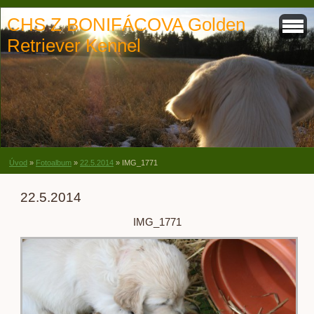
CHS Z BONIFÁCOVA Golden
Retriever Kennel
Úvod
»
Fotoalbum
»
22.5.2014
»
IMG_1771
22.5.2014
IMG_1771