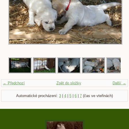
← Předchozí
Zpět do složky
Další →
Automatické procházení:
3
|
4
|
5
|
6
|
7
(čas ve vteřinách)