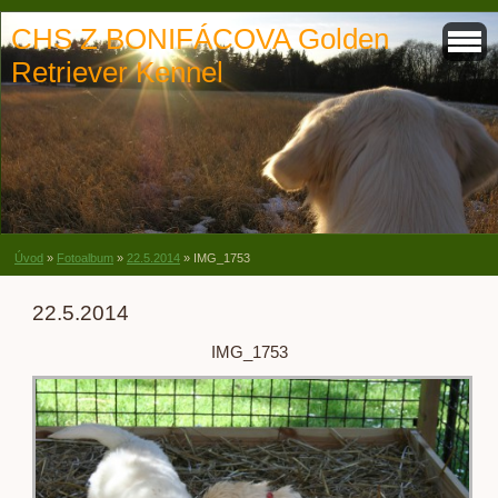
CHS Z BONIFÁCOVA Golden
Retriever Kennel
Úvod
»
Fotoalbum
»
22.5.2014
»
IMG_1753
22.5.2014
IMG_1753