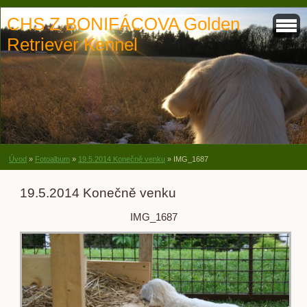
CHS Z BONIFÁCOVA Golden
Retriever Kennel
Úvod
»
Fotoalbum
»
19.5.2014 Konečně venku
»
IMG_1687
19.5.2014 Konečně venku
IMG_1687