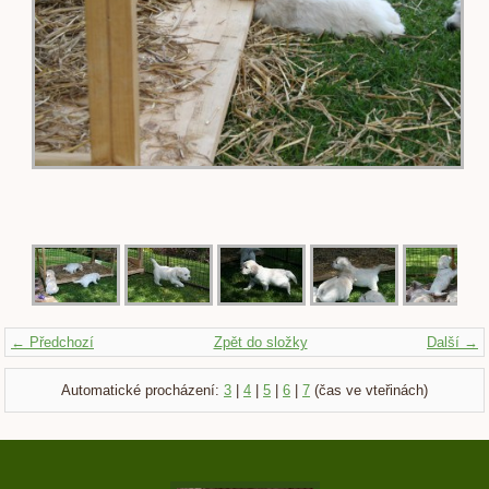
← Předchozí
Zpět do složky
Další →
Automatické procházení:
3
|
4
|
5
|
6
|
7
(čas ve vteřinách)