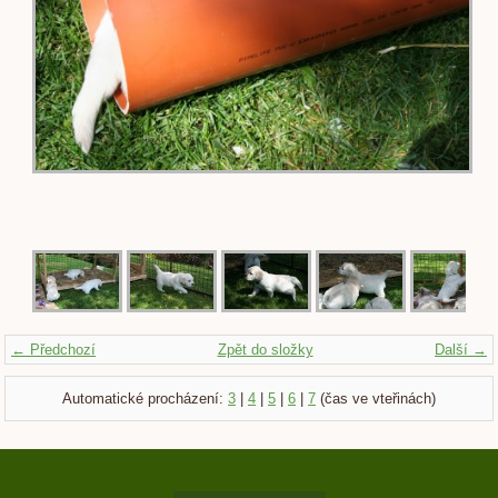
← Předchozí
Zpět do složky
Další →
Automatické procházení:
3
|
4
|
5
|
6
|
7
(čas ve vteřinách)