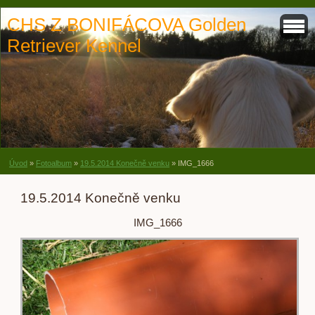
CHS Z BONIFÁCOVA Golden
Retriever Kennel
Úvod
»
Fotoalbum
»
19.5.2014 Konečně venku
»
IMG_1666
19.5.2014 Konečně venku
IMG_1666