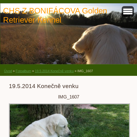
CHS Z BONIFÁCOVA Golden
Retriever Kennel
Úvod
»
Fotoalbum
»
19.5.2014 Konečně venku
»
IMG_1607
19.5.2014 Konečně venku
IMG_1607