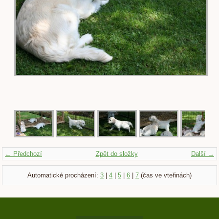
← Předchozí
Zpět do složky
Další →
Automatické procházení:
3
|
4
|
5
|
6
|
7
(čas ve vteřinách)