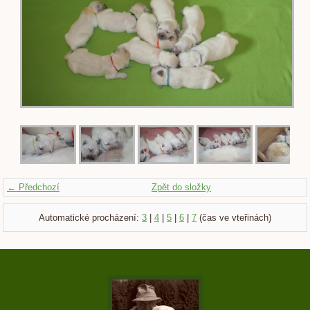
← Předchozí
Zpět do složky
Automatické procházení:
3
|
4
|
5
|
6
|
7
(čas ve vteřinách)