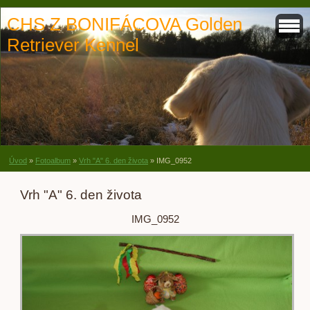
CHS Z BONIFÁCOVA Golden
Retriever Kennel
Úvod
»
Fotoalbum
»
Vrh "A" 6. den života
»
IMG_0952
Vrh "A" 6. den života
IMG_0952