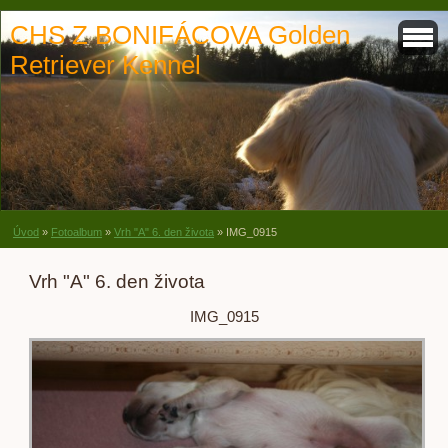
CHS Z BONIFÁCOVA Golden
Retriever Kennel
Úvod
»
Fotoalbum
»
Vrh "A" 6. den života
»
IMG_0915
Vrh "A" 6. den života
IMG_0915