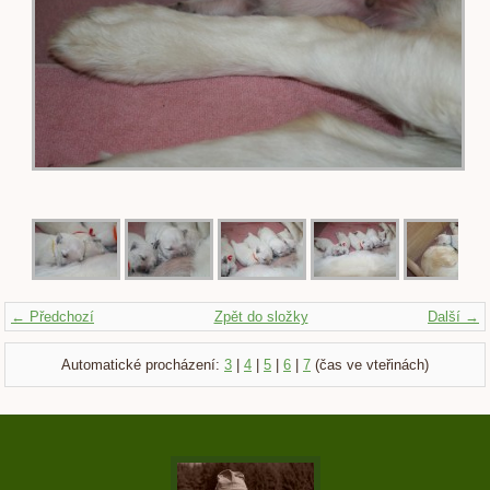
← Předchozí
Zpět do složky
Další →
Automatické procházení:
3
|
4
|
5
|
6
|
7
(čas ve vteřinách)