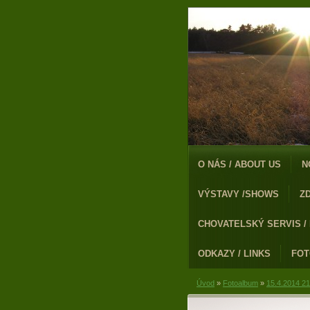
O NÁS / ABOUT US
N
VÝSTAVY /SHOWS
Z
CHOVATELSKÝ SERVIS /
ODKAZY / LINKS
FO
Úvod
»
Fotoalbum
»
15.4.2014 21