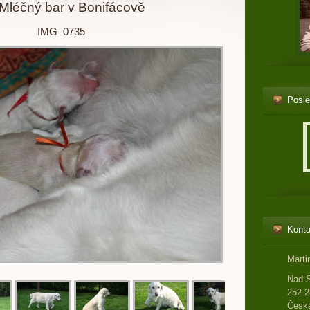
Mléčný bar v Bonifácově
IMG_0735
Posle
Konta
Marti
Nad 
252 2
Česká