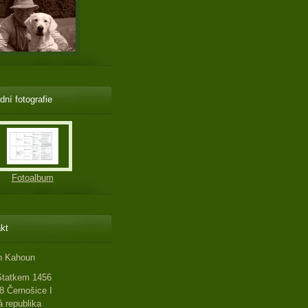
dní fotografie
Fotoalbum
kt
n Kahoun
Statkem 1456
8 Černošice I
 republika