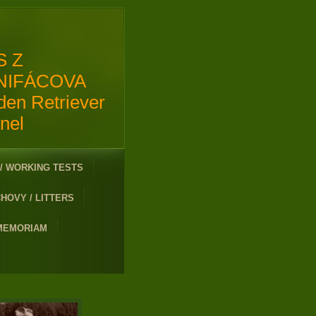
S Z
NIFÁCOVA
den Retriever
nel
/ WORKING TESTS
HOVY / LITTERS
 MEMORIAM