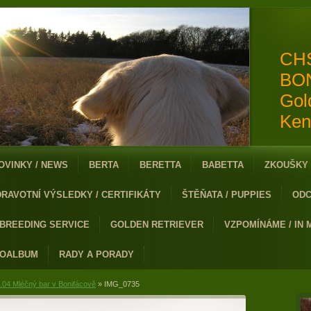
CH
BO
Gol
Ken
OVINKY / NEWS
BERTA
BERETTA
BABETTA
ZKOUŠKY 
DRAVOTNÍ VÝSLEDKY / CERTIFIKÁTY
ŠTĚŇATA / PUPPIES
ODC
 BREEDING SERVICE
GOLDEN RETRIEVER
VZPOMÍNÁME / IN
TOALBUM
RADY A PORADY
.04 Mléčný bar v Bonifácově
»
IMG_0735