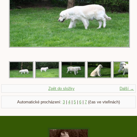
Zpět do složky
Další →
Automatické procházení:
3
|
4
|
5
|
6
|
7
(čas ve vteřinách)