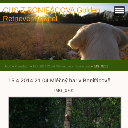
CHS Z BONIFÁCOVA Golden
Retriever Kennel
Úvod
»
Fotoalbum
»
15.4.2014 21.04 Mléčný bar v Bonifácově
»
IMG_0701
15.4.2014 21.04 Mléčný bar v Bonifácově
IMG_0701