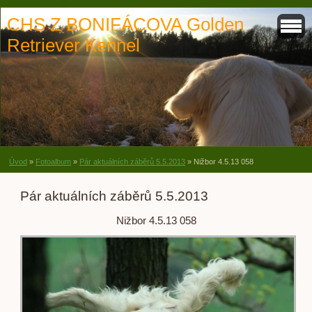
CHS Z BONIFÁCOVA Golden
Retriever Kennel
Úvod
»
Fotoalbum
»
Pár aktuálních záběrů 5.5.2013
»
Nižbor 4.5.13 058
Pár aktuálních záběrů 5.5.2013
Nižbor 4.5.13 058