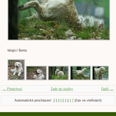
létající Berta
← Předchozí
Zpět do složky
Další →
Automatické procházení:
3
|
4
|
5
|
6
|
7
(čas ve vteřinách)