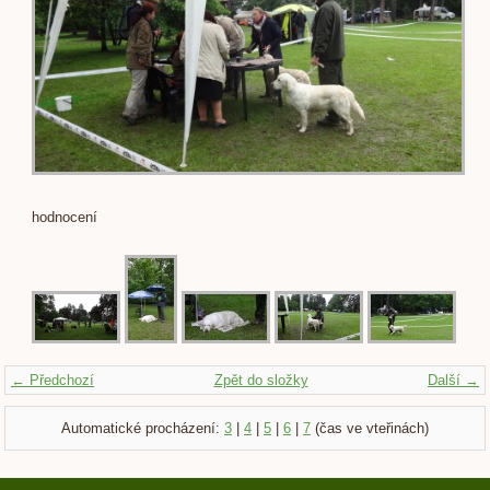
hodnocení
← Předchozí
Zpět do složky
Další →
Automatické procházení:
3
|
4
|
5
|
6
|
7
(čas ve vteřinách)