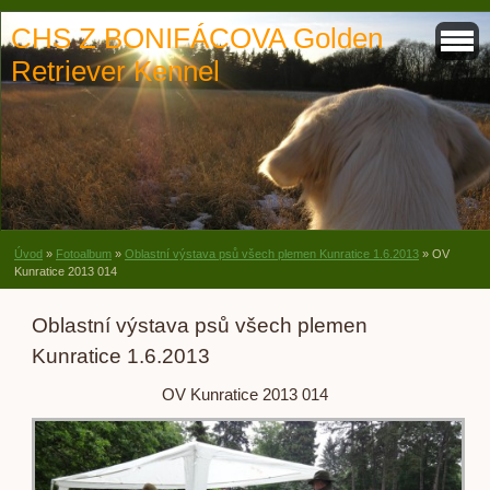
CHS Z BONIFÁCOVA Golden
Retriever Kennel
Úvod
»
Fotoalbum
»
Oblastní výstava psů všech plemen Kunratice 1.6.2013
»
OV
Kunratice 2013 014
Oblastní výstava psů všech plemen
Kunratice 1.6.2013
OV Kunratice 2013 014