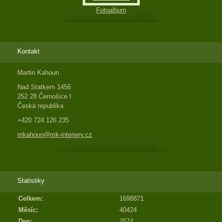
Fotoalbum
Kontakt
Martin Kahoun
Nad Statkem 1456
252 28 Černošice I
Česká republika
+420 724 126 235
mkahoun@mk-interiery.cz
Statistiky
Celkem:
1698871
Měsíc:
40424
Den:
2574