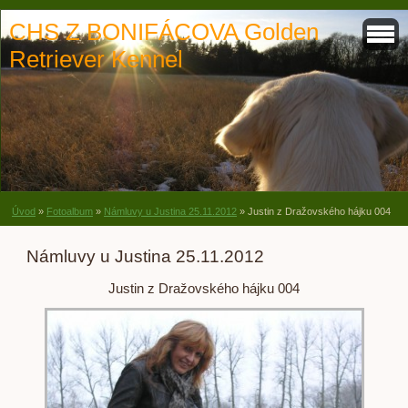
CHS Z BONIFÁCOVA Golden
Retriever Kennel
Úvod
»
Fotoalbum
»
Námluvy u Justina 25.11.2012
»
Justin z Dražovského hájku 004
Námluvy u Justina 25.11.2012
Justin z Dražovského hájku 004