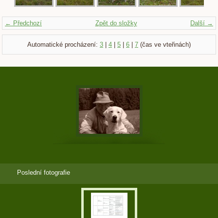
← Předchozí
Zpět do složky
Další →
Automatické procházení:
3
|
4
|
5
|
6
|
7
(čas ve vteřinách)
Poslední fotografie