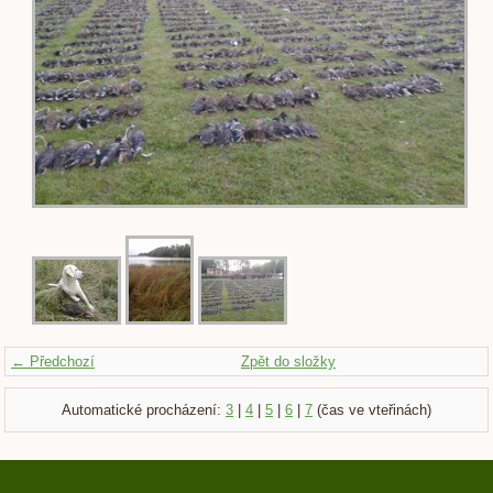
← Předchozí
Zpět do složky
Automatické procházení:
3
|
4
|
5
|
6
|
7
(čas ve vteřinách)