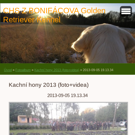
CHS Z BONIFÁCOVA Golden
Retriever Kennel
Úvod
»
Fotoalbum
»
Kachní hony 2013 (foto+videa)
»
2013-09-05 19.13.34
Kachní hony 2013 (foto+videa)
2013-09-05 19.13.34