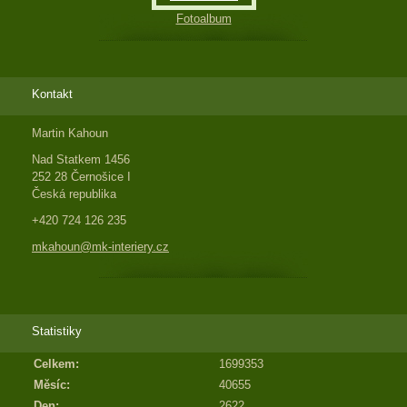
Fotoalbum
Kontakt
Martin Kahoun
Nad Statkem 1456
252 28 Černošice I
Česká republika
+420 724 126 235
mkahoun@mk-interiery.cz
Statistiky
Celkem:
1699353
Měsíc:
40655
Den:
2622