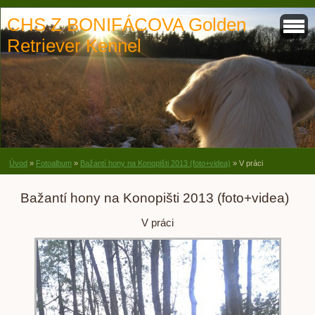
CHS Z BONIFÁCOVA Golden
Retriever Kennel
Úvod
»
Fotoalbum
»
Bažantí hony na Konopišti 2013 (foto+videa)
»
V práci
Bažantí hony na Konopišti 2013 (foto+videa)
V práci