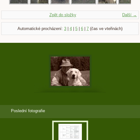
Zpět do složky
Další →
Automatické procházení:
3
|
4
|
5
|
6
|
7
(čas ve vteřinách)
Poslední fotografie