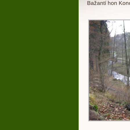
Bažantí hon Kon