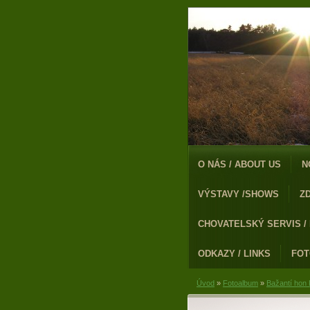
O NÁS / ABOUT US
N
VÝSTAVY /SHOWS
Z
CHOVATELSKÝ SERVIS /
ODKAZY / LINKS
FO
Úvod
»
Fotoalbum
»
Bažantí hon 