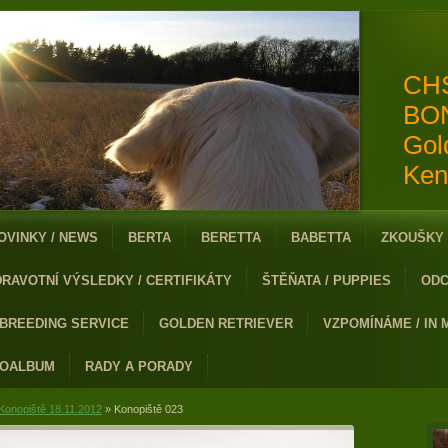
CH
BO
Gol
Ken
OVINKY / NEWS
BERTA
BERETTA
BABETTA
ZKOUŠKY 
DRAVOTNÍ VÝSLEDKY / CERTIFIKÁTY
ŠTĚŇATA / PUPPIES
ODC
 BREEDING SERVICE
GOLDEN RETRIEVER
VZPOMÍNÁME / IN
TOALBUM
RADY A PORADY
Konopiště 18.11.2012
»
Konopiště 023