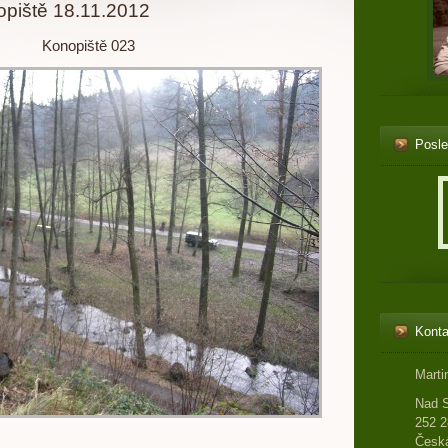
opiště 18.11.2012
Konopiště 023
Posle
Konta
Marti
Nad 
252 2
Česká