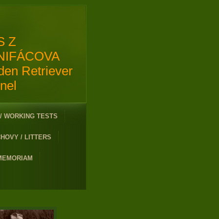
S Z
NIFÁCOVA
den Retriever
nel
/ WORKING TESTS
HOVY / LITTERS
 MEMORIAM