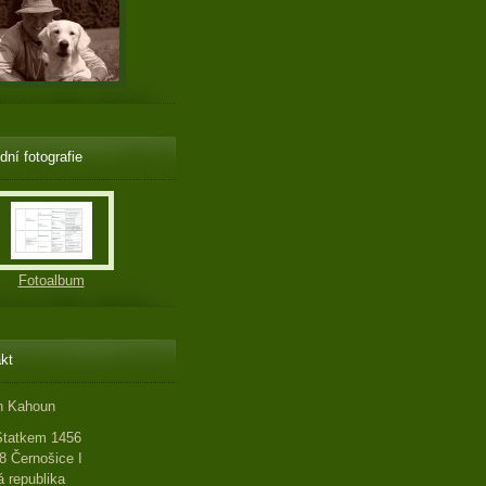
dní fotografie
Fotoalbum
kt
n Kahoun
Statkem 1456
8 Černošice I
 republika