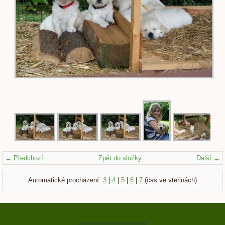
← Předchozí
Zpět do složky
Další →
Automatické procházení:
3
|
4
|
5
|
6
|
7
(čas ve vteřinách)