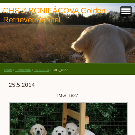
CHS Z BONIFÁCOVA Golden
Retriever Kennel
Úvod
»
Fotoalbum
»
25.5.2014
»
IMG_1827
25.5.2014
IMG_1827