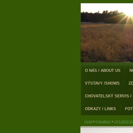
O NÁS / ABOUT US
N
VÝSTAVY /SHOWS
Z
CHOVATELSKÝ SERVIS /
ODKAZY / LINKS
FO
Úvod
»
Fotoalbum
»
14.5.2014 Vr