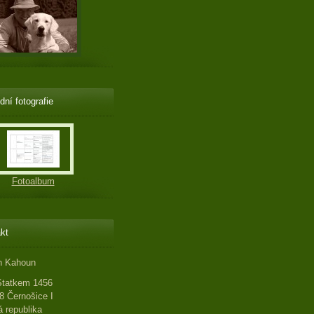
dní fotografie
Fotoalbum
kt
n Kahoun
Statkem 1456
8 Černošice I
 republika