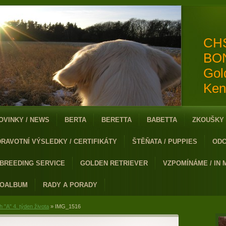
CH
BO
Gol
Ken
OVINKY / NEWS
BERTA
BERETTA
BABETTA
ZKOUŠKY 
DRAVOTNÍ VÝSLEDKY / CERTIFIKÁTY
ŠTĚŇATA / PUPPIES
ODC
 BREEDING SERVICE
GOLDEN RETRIEVER
VZPOMÍNÁME / IN
TOALBUM
RADY A PORADY
h "A" 4. týden života
»
IMG_1516