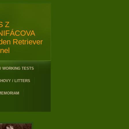
S Z
NIFÁCOVA
den Retriever
nel
/ WORKING TESTS
HOVY / LITTERS
 MEMORIAM