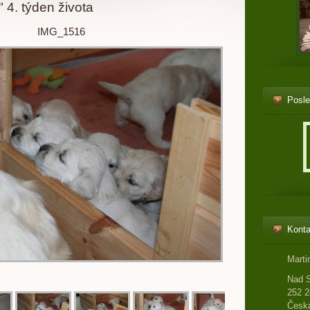
 4. týden života
IMG_1516
Posle
Konta
Marti
Nad 
252 2
Česká